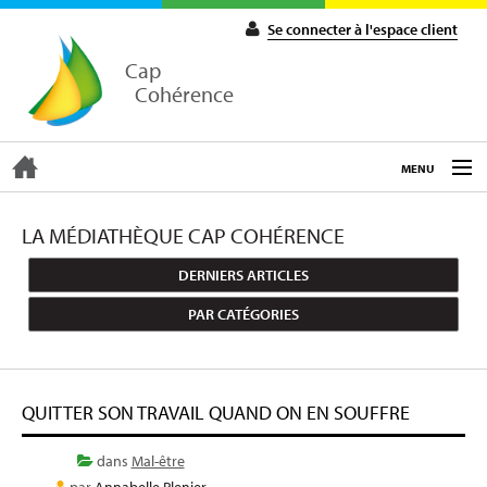
Se connecter à l'espace client
Cap
Cohérence
MENU
ACCUEIL
LA MÉDIATHÈQUE CAP COHÉRENCE
DERNIERS ARTICLES
EXPERTISE
PAR CATÉGORIES
COACHING
QUITTER SON TRAVAIL QUAND ON EN SOUFFRE
FORMATIONS
dans
Mal-être