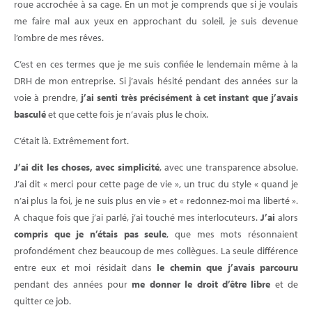
roue accrochée à sa cage. En un mot je comprends que si je voulais
me faire mal aux yeux en approchant du soleil, je suis devenue
l’ombre de mes rêves.
C’est en ces termes que je me suis confiée le lendemain même à la
DRH de mon entreprise. Si j’avais hésité pendant des années sur la
voie à prendre,
j’ai senti très précisément à cet instant que j’avais
basculé
et que cette fois je n’avais plus le choix.
C’était là. Extrêmement fort.
J’ai dit les choses, avec simplicité
, avec une transparence absolue.
J’ai dit « merci pour cette page de vie », un truc du style « quand je
n’ai plus la foi, je ne suis plus en vie » et « redonnez-moi ma liberté ».
A chaque fois que j’ai parlé, j’ai touché mes interlocuteurs.
J’ai
alors
compris que je n’étais pas seule
, que mes mots résonnaient
profondément chez beaucoup de mes collègues. La seule différence
entre eux et moi résidait dans
le chemin que j’avais parcouru
pendant des années pour
me donner le droit d’être libre
et de
quitter ce job.