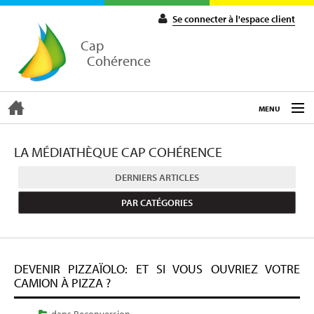
Se connecter à l'espace client
Cap
Cohérence
MENU
ACCUEIL
LA MÉDIATHÈQUE CAP COHÉRENCE
DERNIERS ARTICLES
EXPERTISE
PAR CATÉGORIES
COACHING
DEVENIR PIZZAÏOLO: ET SI VOUS OUVRIEZ VOTRE
FORMATIONS
CAMION À PIZZA ?
dans
Reconversion