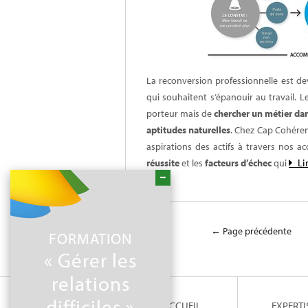
La reconversion professionnelle est d
qui souhaitent s’épanouir au travail. L
porteur mais de
chercher un métier dan
aptitudes naturelles
. Chez Cap Cohéren
aspirations des actifs à travers nos
Li
réussite
et les
facteurs d’échec
qui
← Page précédente
FORMATION
« Gérer les
relations
difficiles »
ACCUEIL
EXPERTI