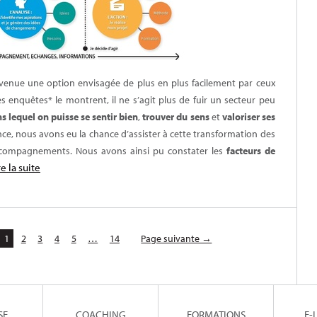
evenue une option envisagée de plus en plus facilement par ceux
es enquêtes* le montrent, il ne s’agit plus de fuir un secteur peu
s lequel on puisse se sentir bien
,
trouver du sens
et
valoriser ses
ce, nous avons eu la chance d’assister à cette transformation des
 accompagnements. Nous avons ainsi pu constater les
facteurs de
re la suite
1
2
3
4
5
…
14
Page suivante →
SE
COACHING
FORMATIONS
E-