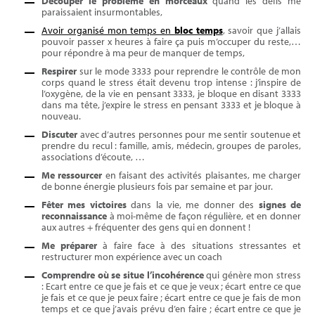
Découper le problème en morceaux
quand les défis me
paraissaient insurmontables,
Avoir organisé mon temps en
bloc temps
, savoir que j’allais
pouvoir passer x heures à faire ça puis m’occuper du reste,…
pour répondre à ma peur de manquer de temps,
Respirer
sur le mode 3333 pour reprendre le contrôle de mon
corps quand le stress était devenu trop intense : j’inspire de
l’oxygène, de la vie en pensant 3333, je bloque en disant 3333
dans ma tête, j’expire le stress en pensant 3333 et je bloque à
nouveau.
Discuter
avec d’autres personnes pour me sentir soutenue et
prendre du recul : famille, amis, médecin, groupes de paroles,
associations d’écoute, …
Me ressourcer
en faisant des activités plaisantes, me charger
de bonne énergie plusieurs fois par semaine et par jour.
Fêter mes victoires
dans la vie, me donner des
signes de
reconnaissance
à moi-même de façon régulière, et en donner
aux autres + fréquenter des gens qui en donnent !
Me préparer
à faire face à des situations stressantes et
restructurer mon expérience avec un coach
Comprendre où se situe l’incohérence
qui génère mon stress
: Ecart entre ce que je fais et ce que je veux ; écart entre ce que
je fais et ce que je peux faire ; écart entre ce que je fais de mon
temps et ce que j’avais prévu d’en faire ; écart entre ce que je