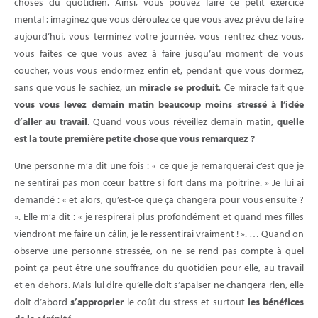
choses du quotidien. Ainsi, vous pouvez faire ce petit exercice
mental : imaginez que vous déroulez ce que vous avez prévu de faire
aujourd’hui, vous terminez votre journée, vous rentrez chez vous,
vous faites ce que vous avez à faire jusqu’au moment de vous
coucher, vous vous endormez enfin et, pendant que vous dormez,
sans que vous le sachiez, un
miracle se produit
. Ce miracle fait que
vous vous levez demain matin beaucoup moins stressé à l’idée
d’aller au travail
. Quand vous vous réveillez demain matin,
quelle
est la toute première petite chose que vous remarquez ?
Une personne m’a dit une fois : « ce que je remarquerai c’est que je
ne sentirai pas mon cœur battre si fort dans ma poitrine. » Je lui ai
demandé : « et alors, qu’est-ce que ça changera pour vous ensuite ?
». Elle m’a dit : « je respirerai plus profondément et quand mes filles
viendront me faire un câlin, je le ressentirai vraiment ! ». … Quand on
observe une personne stressée, on ne se rend pas compte à quel
point ça peut être une souffrance du quotidien pour elle, au travail
et en dehors. Mais lui dire qu’elle doit s’apaiser ne changera rien, elle
doit d’abord
s’approprier
le coût du stress et surtout
les bénéfices