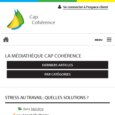
Se connecter à l'espace client
Cap
Cohérence
MENU
ACCUEIL
LA MÉDIATHÈQUE CAP COHÉRENCE
DERNIERS ARTICLES
EXPERTISE
PAR CATÉGORIES
COACHING
STRESS AU TRAVAIL: QUELLES SOLUTIONS ?
FORMATIONS
dans
Mal-être