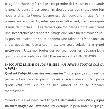
pas grand-chose à y faire si ce n’est prendre de l’espace et empuantir
la zone. Je pense à des souvenirs douloureux, des choses que l’on
nous a dites (critiques, jugements), des conclusions que l’on a
posées sur soi, des loyautés qui nous attachent, des remarques
d’amis, de proches, … Ces déchets que l’on garde à l’intérieur créent
une incohérence par rapport à l’image que l’on aimerait avoir de soi,
ils grèvent l’estime de soi et donnent une caisse de résonnance au
stress quotidien. Face à ces intrus, une seule solution : le
grand
nettoyage
! Jetez-moi toutes ces pensées pourries, dégagez-les à
grand coup de pieds, ça suffit !! Elles ne servent à RIEN. DEHORS !
B) ECOUTEZ LE SENS DE VOS PENSÉES :
« JE PENSE À TOUT CE QUE J’AI
À FAIRE »
Quel est l’objectif derrière vos pensées ?
Ici, à quoi ça vous sert de
penser à l’avance à ce que vous avez à faire ? Souvent, c’est parce
qu’on veut être sûr de ne rien oublier et de se préparer
mentalement.
Quand vous avez découvert l’objectif,
demandez-vous s’il n’y a pas
un autre moyen de l’atteindre
. Par exemple, je peux noter ce que j’ai