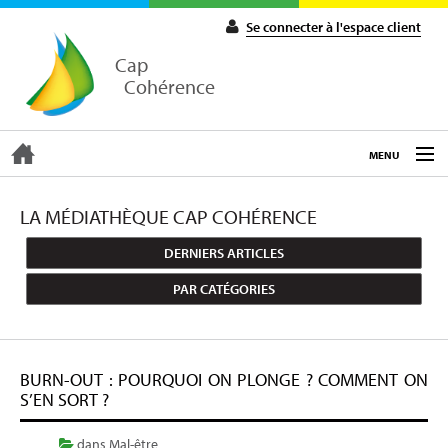
Se connecter à l'espace client
Cap
Cohérence
MENU
ACCUEIL
LA MÉDIATHÈQUE CAP COHÉRENCE
DERNIERS ARTICLES
EXPERTISE
PAR CATÉGORIES
COACHING
BURN-OUT : POURQUOI ON PLONGE ? COMMENT ON
FORMATIONS
S’EN SORT ?
dans
Mal-être