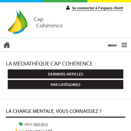
Se connecter à l'espace client
Cap
Cohérence
MENU
ACCUEIL
LA MÉDIATHÈQUE CAP COHÉRENCE
DERNIERS ARTICLES
EXPERTISE
PAR CATÉGORIES
COACHING
LA CHARGE MENTALE, VOUS CONNAISSEZ ?
FORMATIONS
dans
Mal-être