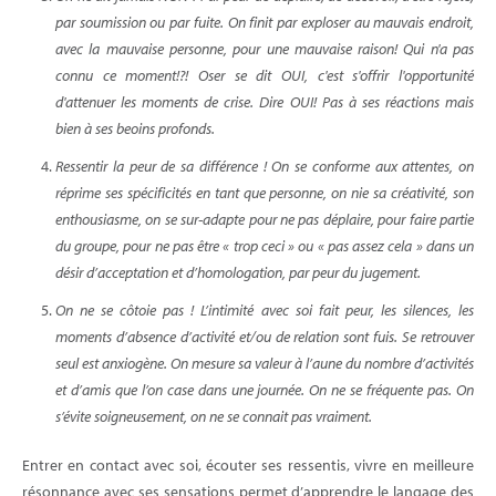
par soumission ou par fuite. On finit par exploser au mauvais endroit,
avec la mauvaise personne, pour une mauvaise raison! Qui n'a pas
connu ce moment!?! Oser se dit OUI, c'est s'offrir l'opportunité
d'attenuer les moments de crise. Dire OUI! Pas à ses réactions mais
bien à ses beoins profonds.
Ressentir la peur de sa différence ! On se conforme aux attentes, on
réprime ses spécificités en tant que personne, on nie sa créativité, son
enthousiasme, on se sur-adapte pour ne pas déplaire, pour faire partie
du groupe, pour ne pas être « trop ceci » ou « pas assez cela » dans un
désir d’acceptation et d’homologation, par peur du jugement.
On ne se côtoie pas ! L’intimité avec soi fait peur, les silences, les
moments d’absence d’activité et/ou de relation sont fuis. Se retrouver
seul est anxiogène. On mesure sa valeur à l’aune du nombre d’activités
et d’amis que l’on case dans une journée. On ne se fréquente pas. On
s’évite soigneusement, on ne se connait pas vraiment.
Entrer en contact avec soi, écouter ses ressentis, vivre en meilleure
résonnance avec ses sensations permet d’apprendre le langage des