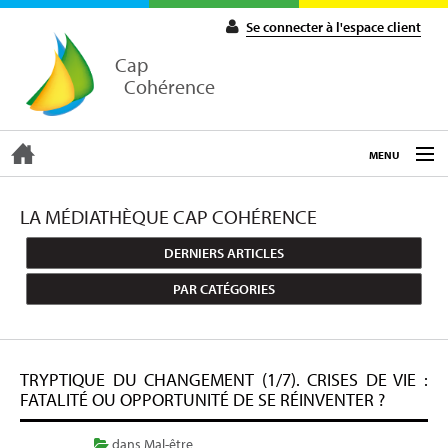
Se connecter à l'espace client
Cap
Cohérence
MENU
ACCUEIL
LA MÉDIATHÈQUE CAP COHÉRENCE
DERNIERS ARTICLES
EXPERTISE
PAR CATÉGORIES
COACHING
TRYPTIQUE DU CHANGEMENT (1/7). CRISES DE VIE :
FORMATIONS
FATALITÉ OU OPPORTUNITÉ DE SE RÉINVENTER ?
dans
Mal-être