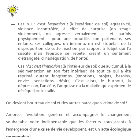
Cas n.1 : c'est
l’explosion
! (à l’extérieur de soi) agressivité,
violence incontrôlée, à effet de surprise (on réagit
violemment, on agresse verbalement – et parfois
physiquement - pour une broutille, son partenaire, ses
enfants, ses collègues, un inconnu, on est stupéfait de la
disproportion de cette réaction par rapport à l’objet qui l’a
suscité mais l’épisode se répète, créant un sentiment
d'étrangeté, d’inadéquation, de honte).
Cas n°2 :
c'est l’implosion
! (à l’intérieur de soi) due au cumul, à la
sédimentation en son fort intérieur, de tout ce qui a été
réprimé durant longtemps (émotions, projets, besoins,
envies, sensations, désirs). C’est alors, le burnout, la
dépression, l’anxiété, l’angoisse ou la maladie qui expriment le
déséquilibre installé.
On devient bourreau de soi et des autres parce que victime de soi !
Amorcer l’évolution, générer et accompagner le changement
souhaitable voire indispensable que les facteurs sous-jacents à
l’émergence d’une
crise de vie
développent, est un
acte écologique
responsable
!