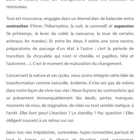
renouveau.
Tout est mouvance, engagée dans un éternel élan de balancier entre
contraction
(l’hiver, l’hibernation, la nuit, le sommeil) et
expansion
(le printemps, le lever du soleil, la naissance, la mue de certains
animaux, les marées). Et entre les deux, il existe une zone neutre,
préparatoire, de passage d’un état à l’autre : c’est la période de
transition (la chrysalide qui n’est ni chenille, ni papillon, l’été et
l’automne…). C'est le moment de maturation du changement.
Concernant la nature et ses cycles, nous avons intégrés cette idée de
transformation comme naturelle, évidente. Il n’en est pas de même
dans notre façon de vivre nos vies ! Nous fuyions les contractions qui
se présentent immanquablement (les deuils, pertes, manques,
moments de mou, de stagnation, de vide) où tout semble statique, à
l’arrêt. Elles font peur! L’inaction ? Le standby ? Pas question ! Elles
obligent souvent à un retour sur soi.
Dans nos vies trépidantes, surbookée, hyper-connectées partout et
tout le temps ou le silence et l’inaction sont synonymes