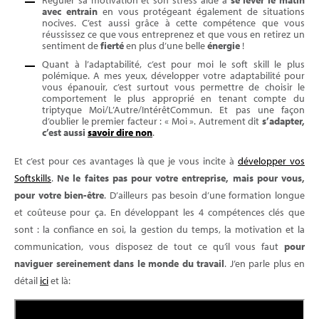
Réguler sa motivation et son stress aide à
se lever le matin
avec entrain
en vous protégeant également de situations
nocives. C’est aussi grâce à cette compétence que vous
réussissez ce que vous entreprenez et que vous en retirez un
sentiment de
fierté
en plus d’une belle
énergie
!
Quant à l’adaptabilité, c’est pour moi le soft skill le plus
polémique. A mes yeux, développer votre adaptabilité pour
vous épanouir, c’est surtout vous permettre de choisir le
comportement le plus approprié en tenant compte du
triptyque Moi/L’Autre/IntérêtCommun. Et pas une façon
d’oublier le premier facteur : « Moi ». Autrement dit
s’adapter,
c’est aussi
savoir dire non
.
Et c’est pour ces avantages là que je vous incite à
développer vos
Softskills
.
Ne le faites pas pour votre entreprise, mais pour vous,
pour votre bien-être
. D’ailleurs pas besoin d’une formation longue
et coûteuse pour ça. En développant les 4 compétences clés que
sont : la confiance en soi, la gestion du temps, la motivation et la
communication, vous disposez de tout ce qu’il vous faut
pour
naviguer sereinement dans le monde du travail
. J’en parle plus en
détail
ici
et là: