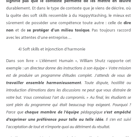
signifie pas que le contexte permette de les mettre en œuvre
durablement. Et dans le type de contexte que je viens de décrire, où
la quête des soft skills ressemble à du HappyWashing, le mieux est
sûrement de posséder une compétence toute autre : celle de
dire
non
et de
se protéger d’un milieu toxique
. Pas toujours raccord
avec les attentes d’une entreprise…
4) Soft skills et injonction d’harmonie
Dans son livre « L’élément Humain », William Shutz rapporte cet
exemple :
un directeur donne des instructions à son équipe « Votre mission
est de produire un programme d’études complet. J’attends de vous de
travailler ensemble harmonieusement
. Toute dispute, hostilité ou
introduction d’émotions dans les discussions ne peut que vous distraire de
votre but. Vous connaissez l’art du compromis. » Au final, les étudiants se
sont plein du programme qui était beaucoup trop exigeant. Pourquoi ?
Parce que
chaque membre de l’équipe
pédagogique
s’est empêché
d’exprimer une préférence pour telle ou telle idée
. Il s’en est suivi
l’acceptation de tout et n’importe quoi au détriment du résultat.