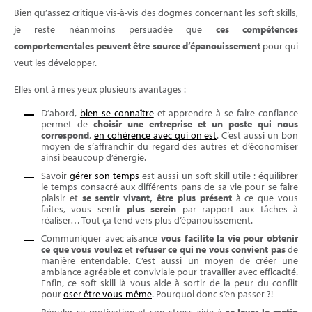
Bien qu’assez critique vis-à-vis des dogmes concernant les soft skills,
je reste néanmoins persuadée que
ces compétences
comportementales peuvent être source d’épanouissement
pour qui
veut les développer.
Elles ont à mes yeux plusieurs avantages :
D’abord,
bien se connaître
et apprendre à se faire confiance
permet de
choisir une entreprise et un poste qui nous
correspond
,
en cohérence avec qui on est
. C’est aussi un bon
moyen de s’affranchir du regard des autres et d’économiser
ainsi beaucoup d’énergie.
Savoir
gérer son temps
est aussi un soft skill utile : équilibrer
le temps consacré aux différents pans de sa vie pour se faire
plaisir et
se sentir vivant, être plus présent
à ce que vous
faites, vous sentir
plus serein
par rapport aux tâches à
réaliser… Tout ça tend vers plus d’épanouissement.
Communiquer avec aisance
vous facilite la vie pour obtenir
ce que vous voulez
et
refuser ce qui ne vous convient pas
de
manière entendable. C’est aussi un moyen de créer une
ambiance agréable et conviviale pour travailler avec efficacité.
Enfin, ce soft skill là vous aide à sortir de la peur du conflit
pour
oser être vous-même
. Pourquoi donc s’en passer ?!