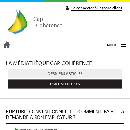
Se connecter à l'espace client
Cap
Cohérence
MENU
ACCUEIL
LA MÉDIATHÈQUE CAP COHÉRENCE
DERNIERS ARTICLES
EXPERTISE
PAR CATÉGORIES
COACHING
RUPTURE CONVENTIONNELLE : COMMENT FAIRE LA
FORMATIONS
DEMANDE À SON EMPLOYEUR ?
dans
Rupture contrat