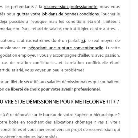
s les prétendants à la
reconversion professionnelle
, nous vous
ités pour
quitter votre job dans de bonnes conditions
. Toucher le
jà possible à l'époque mais les conditions étaient limitées :
riage ou Pacs, retard de salaire, contrat litigieux entre autres…
tuations, sauf cas extrêmes dont on parlait
ici
, le seul moyen de
démissionner en
négociant une rupture conventionnelle
. Lucette
gociation employeur vous y accompagne d'ailleurs avec passion.
as de relation conflictuelle…et la relation conflictuelle étant
art du salarié, vous voyez un peu le problème !
onc un filet de sécurité aux salariés démissionnaires qui souhaitent
ion de
liberté de choix pour votre avenir professionnel
.
UIVRE SI JE DÉMISSIONNE POUR ME RECONVERTIR ?
te à être déposée sur le bureau de votre supérieur hiérarchique ?
votre boîte en touchant des allocations chômage ? Pas si vite !
 conseillères et vous mèneront vers un projet de reconversion qui
re obtenir quelques indemnités.