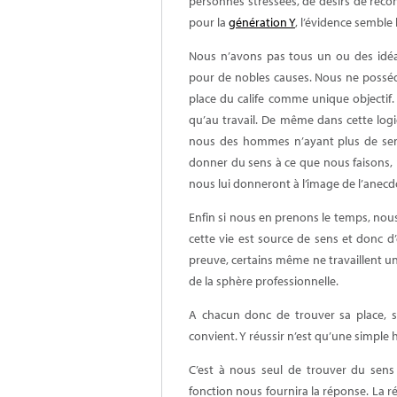
personnes stressées, de désirs de reconv
pour la
génération Y
, l’évidence semble 
Nous n’avons pas tous un ou des idé
pour de nobles causes. Nous ne possédo
place du calife comme unique objectif
qu’au travail. De même dans cette logi
nous des hommes n’ayant plus de
se
donner du
sens
à ce que nous faisons, 
nous lui donneront à l’image de l’anecdo
Enfin si nous en prenons le temps, nous
cette vie est source de sens et donc 
preuve, certains même ne travaillent un
de la sphère professionnelle.
A chacun donc de trouver sa place, s
convient. Y réussir n’est qu’une simple 
C’est à nous seul de trouver du
sens
fonction nous fournira la réponse. La 