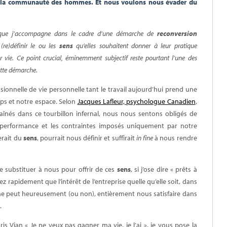
e à la communauté des hommes. Et nous voulons nous évader du
s que j’accompagne dans le cadre d’une démarche de
reconversion
(re)définir le ou les
sens
qu’elles souhaitent donner à leur pratique
r vie. Ce point crucial, éminemment subjectif reste pourtant l’une des
cette démarche.
ofessionnelle de vie personnelle tant le travail aujourd’hui prend une
ps et notre espace. Selon
Jacques Lafleur, psychologue Canadien
,
aînés dans ce tourbillon infernal, nous nous sentons obligés de
de performance et les contraintes imposés uniquement par notre
nerait du
sens
, pourrait nous définir et suffirait
in fine
à nous rendre
se substituer à nous pour offrir de ces
sens
, si j’ose dire « prêts à
sez rapidement que l’intérêt de l’entreprise quelle qu’elle soit, dans
ne peut heureusement (ou non), entièrement nous satisfaire dans
.
is Vian « Je ne veux pas gagner ma vie, je l’ai », je vous pose la