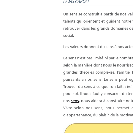
LEWIS CAROLL
Un
sens
se construit à partir de nos va
talents qui orientent et guident notre v
retrouver dans les grands domaines de v
social.
Les valeurs donnent du
sens
à nos acte
Le
sens
n’est pas limité ni par le nombre
selon la manière dont nous le nourrisso
grandes théories complexes, l’amitié,
puissants à nos sens. Le sens peut é
Trouver du
sens
à ce que l’on fait,
c’est
pour soi. Il nous faut y consacrer du tem
nos
sens
, nous aidera à construire not
Vivre selon nos
sens
, nous permet de
d’appartenance, du plaisir, de la motivati