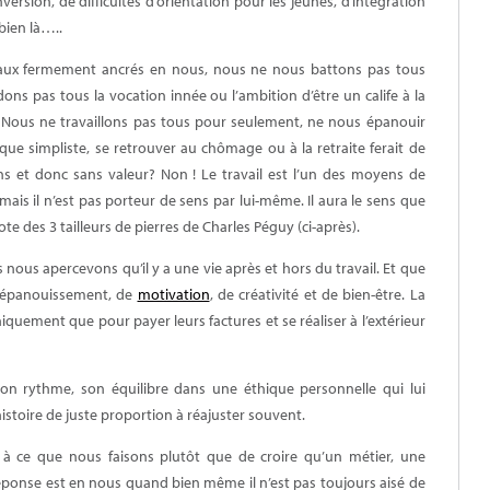
ersion, de difficultés d’orientation pour les jeunes, d’intégration
bien là…..
aux fermement ancrés en nous, nous ne nous battons pas tous
ns pas tous la vocation innée ou l’ambition d’être un calife à la
. Nous ne travaillons pas tous pour seulement, ne nous épanouir
que simpliste, se retrouver au chômage ou à la retraite ferait de
ns
et donc sans valeur? Non ! Le travail est l’un des moyens de
mais il n’est pas porteur de
sens
par lui-même. Il aura le sens que
te des 3 tailleurs de pierres de Charles Péguy (ci-après).
 nous apercevons qu’il y a une vie après et hors du travail. Et que
d’épanouissement, de
motivation
, de créativité et de bien-être. La
iquement que pour payer leurs factures et se réaliser à l’extérieur
on rythme, son équilibre dans une éthique personnelle qui lui
histoire de juste proportion à réajuster souvent.
à ce que nous faisons plutôt que de croire qu’un métier, une
réponse est en nous quand bien même il n’est pas toujours aisé de