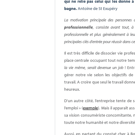
qui ne relie pas celui qui les donn
bagne.
Antoine de St Exupéry
La motivation principale des personne
professionnelle
, consiste avant tout, à 
professionnelle et plus généralement à leu
principales clés d’entrée pour réussir dans 
Il est très difficile de dissocier vie pr
place centrale occupant tout notre tem
la vie même, serait devenue un job
! Entr
gérer notre vie selon les objectifs 
travail. A croire que seul le travail don
heureux.
D’un autre côté, l’entreprise tente de 
l’emploi » (
exemple
). Mais il apparaît as
sa vision consumériste concomitante, 
toute notre humanité et notre diversité
Aussi, en partant du constat cher à Bor