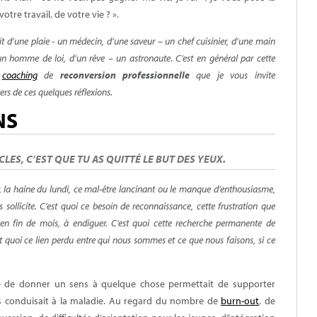
tre travail, de votre vie ? ».
it d’une plaie - un médecin, d’une saveur – un chef cuisinier, d’une main
– un homme de loi, d’un rêve – un astronaute
.
C’est en général par cette
n
coaching
de
reconversion professionnelle
que je vous invite
s de ces quelques réflexions.
NS
CLES, C’EST QUE TU AS QUITTÉ LE BUT DES YEUX.
ir, la haine du lundi, ce mal-être lancinant ou le manque d’enthousiasme,
sollicite. C’est quoi ce besoin de reconnaissance, cette frustration que
 en fin de mois, à endiguer. C’est quoi cette recherche permanente de
st quoi ce lien perdu entre qui nous sommes et ce que nous faisons, si ce
ité de donner un
sens
à quelque chose permettait de supporter
ns conduisait à la maladie. Au regard du nombre de
burn-out
, de