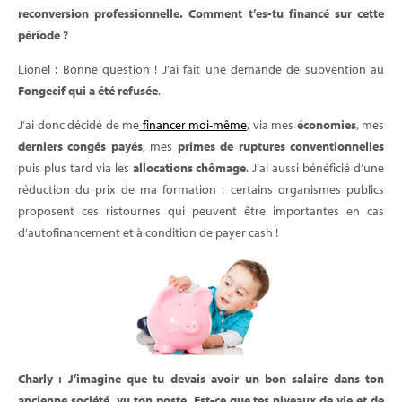
reconversion professionnelle. Comment t’es-tu financé sur cette
période ?
Lionel : Bonne question ! J’ai fait une demande de subvention au
Fongecif qui a été refusée
.
J’ai donc décidé de me
financer moi-même
, via mes
économies
, mes
derniers congés payés
, mes
primes de ruptures conventionnelles
puis plus tard via les
allocations chômage
. J’ai aussi bénéficié d’une
réduction du prix de ma formation : certains organismes publics
proposent ces ristournes qui peuvent être importantes en cas
d’autofinancement et à condition de payer cash !
Charly : J’imagine que tu devais avoir un bon salaire dans ton
ancienne société, vu ton poste. Est-ce que tes niveaux de vie et de