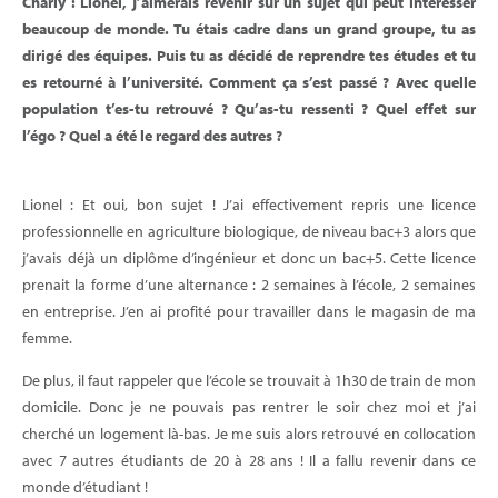
Charly : Lionel, j’aimerais revenir sur un sujet qui peut intéresser
beaucoup de monde. Tu étais cadre dans un grand groupe, tu as
dirigé des équipes. Puis tu as décidé de reprendre tes études et tu
es retourné à l’université. Comment ça s’est passé ? Avec quelle
population t’es-tu retrouvé ? Qu’as-tu ressenti ? Quel effet sur
l’égo ? Quel a été le regard des autres ?
Lionel : Et oui, bon sujet ! J’ai effectivement repris une licence
professionnelle en agriculture biologique, de niveau bac+3 alors que
j’avais déjà un diplôme d’ingénieur et donc un bac+5. Cette licence
prenait la forme d’une alternance : 2 semaines à l’école, 2 semaines
en entreprise. J’en ai profité pour travailler dans le magasin de ma
femme.
De plus, il faut rappeler que l’école se trouvait à 1h30 de train de mon
domicile. Donc je ne pouvais pas rentrer le soir chez moi et j’ai
cherché un logement là-bas. Je me suis alors retrouvé en collocation
avec 7 autres étudiants de 20 à 28 ans ! Il a fallu revenir dans ce
monde d’étudiant !