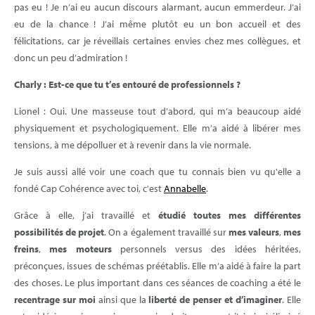
pas eu ! Je n’ai eu aucun discours alarmant, aucun emmerdeur. J’ai
eu de la chance ! J’ai même plutôt eu un bon accueil et des
félicitations, car je réveillais certaines envies chez mes collègues, et
donc un peu d’admiration !
Charly : Est-ce que tu t’es entouré de professionnels ?
Lionel : Oui. Une masseuse tout d’abord, qui m’a beaucoup aidé
physiquement et psychologiquement. Elle m’a aidé à libérer mes
tensions, à me dépolluer et à revenir dans la vie normale.
Je suis aussi allé voir une coach que tu connais bien vu qu'elle a
fondé Cap Cohérence avec toi, c'est
Annabelle
.
Grâce à elle, j’ai travaillé et
étudié toutes mes différentes
possibilités de projet
. On a également travaillé sur
mes valeurs
,
mes
freins
,
mes moteurs
personnels versus des idées héritées,
préconçues, issues de schémas préétablis. Elle m’a aidé à faire la part
des choses. Le plus important dans ces séances de coaching a été le
recentrage sur moi
ainsi que la
liberté de penser et d’imaginer
. Elle