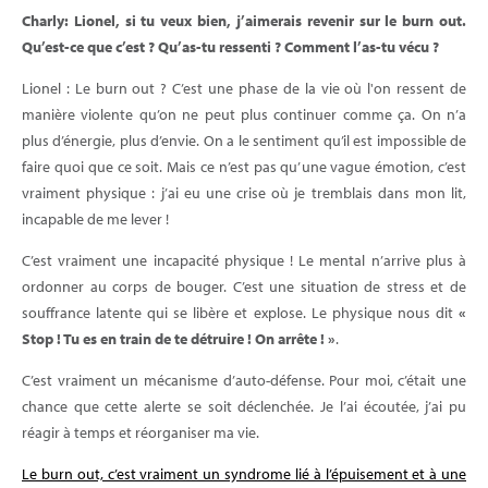
Charly: Lionel, si tu veux bien, j’aimerais revenir sur le burn out.
Qu’est-ce que c’est ? Qu’as-tu ressenti ? Comment l’as-tu vécu ?
Lionel : Le burn out ? C’est une phase de la vie où l'on ressent de
manière violente qu’on ne peut plus continuer comme ça. On n’a
plus d’énergie, plus d’envie. On a le sentiment qu’il est impossible de
faire quoi que ce soit. Mais ce n’est pas qu’une vague émotion, c’est
vraiment physique : j’ai eu une crise où je tremblais dans mon lit,
incapable de me lever !
C’est vraiment une incapacité physique ! Le mental n’arrive plus à
ordonner au corps de bouger. C’est une situation de stress et de
souffrance latente qui se libère et explose. Le physique nous dit
«
Stop ! Tu es en train de te détruire ! On arrête ! »
.
C’est vraiment un mécanisme d’auto-défense. Pour moi, c’était une
chance que cette alerte se soit déclenchée. Je l’ai écoutée, j’ai pu
réagir à temps et réorganiser ma vie.
Le burn out, c’est vraiment un syndrome lié à l’épuisement et à une