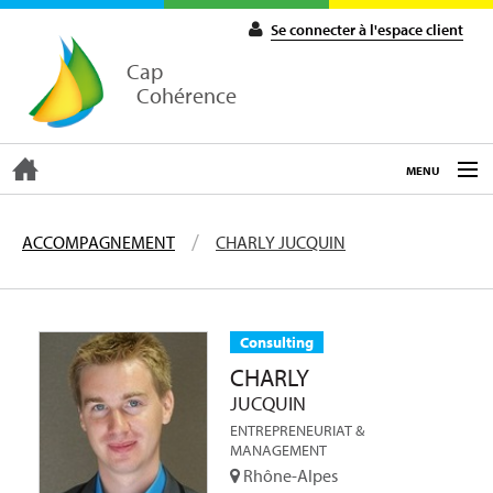
Se connecter à l'espace client
Cap
Cohérence
MENU
ACCUEIL
ACCOMPAGNEMENT
CHARLY JUCQUIN
EXPERTISE
Consulting
COACHING
CHARLY
JUCQUIN
FORMATIONS
ENTREPRENEURIAT &
MANAGEMENT
Rhône-Alpes