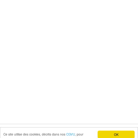
Ce site utilise des cookies, décrits dans nos
CGVU
, pour
OK
© Copyright Cap Cohérence