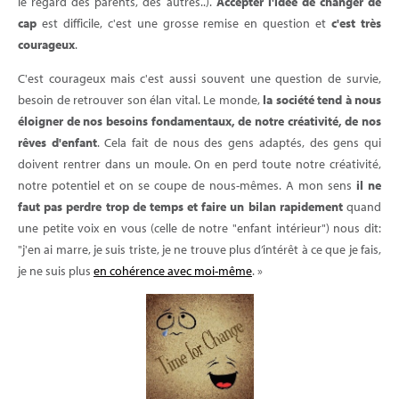
le regard des parents, des autres..).
Accepter l'idée de changer de
cap
est difficile, c'est une grosse remise en question et
c'est très
courageux
.
C'est courageux mais c'est aussi souvent une question de survie,
besoin de retrouver son élan vital. Le monde,
la société tend à nous
éloigner de nos besoins fondamentaux, de notre créativité, de nos
rêves d'enfant
. Cela fait de nous des gens adaptés, des gens qui
doivent rentrer dans un moule. On en perd toute notre créativité,
notre potentiel et on se coupe de nous-mêmes. A mon sens
il ne
faut pas perdre trop de temps et faire un bilan rapidement
quand
une petite voix en vous (celle de notre "enfant intérieur") nous dit:
"j'en ai marre, je suis triste, je ne trouve plus d’intérêt à ce que je fais,
je ne suis plus
en cohérence avec moi-même
. »