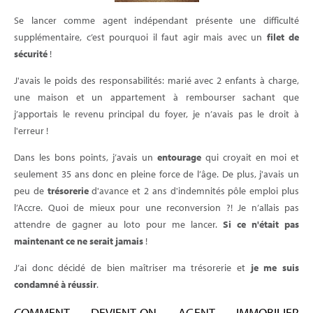
Se lancer comme agent indépendant présente une difficulté
supplémentaire, c’est pourquoi il faut agir mais avec un
filet de
sécurité
!
J'avais le poids des responsabilités: marié avec 2 enfants à charge,
une maison et un appartement à rembourser sachant que
j’apportais le revenu principal du foyer, je n’avais pas le droit à
l'erreur !
Dans les bons points, j’avais un
entourage
qui croyait en moi et
seulement 35 ans donc en pleine force de l’âge. De plus, j'avais un
peu de
trésorerie
d'avance et 2 ans d'indemnités pôle emploi plus
l’Accre. Quoi de mieux pour une reconversion ?! Je n’allais pas
attendre de gagner au loto pour me lancer.
Si ce n'était pas
maintenant ce ne serait jamais
!
J’ai donc décidé de bien maîtriser ma trésorerie et
je me suis
condamné à réussir
.
COMMENT DEVIENT-ON AGENT IMMOBILIER