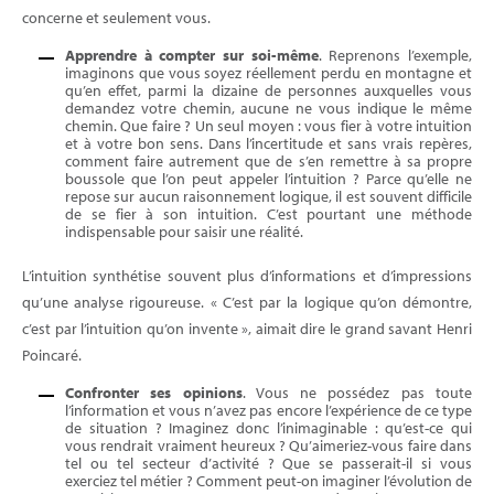
concerne et seulement vous.
Apprendre à compter sur soi-même
. Reprenons l’exemple,
imaginons que vous soyez réellement perdu en montagne et
qu’en effet, parmi la dizaine de personnes auxquelles vous
demandez votre chemin, aucune ne vous indique le même
chemin. Que faire ? Un seul moyen : vous fier à votre intuition
et à votre bon sens. Dans l’incertitude et sans vrais repères,
comment faire autrement que de s’en remettre à sa propre
boussole que l’on peut appeler l’intuition ? Parce qu’elle ne
repose sur aucun raisonnement logique, il est souvent difficile
de se fier à son intuition. C’est pourtant une méthode
indispensable pour saisir une réalité.
L’intuition synthétise souvent plus d’informations et d’impressions
qu’une analyse rigoureuse. « C’est par la logique qu’on démontre,
c’est par l’intuition qu’on invente », aimait dire le grand savant Henri
Poincaré.
Confronter ses opinions
. Vous ne possédez pas toute
l’information et vous n’avez pas encore l’expérience de ce type
de situation ? Imaginez donc l’inimaginable : qu’est-ce qui
vous rendrait vraiment heureux ? Qu’aimeriez-vous faire dans
tel ou tel secteur d’activité ? Que se passerait-il si vous
exerciez tel métier ? Comment peut-on imaginer l’évolution de