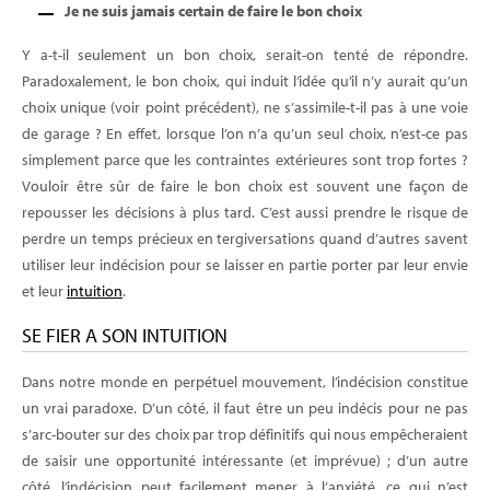
Je ne suis jamais certain de faire le bon choix
Y a-t-il seulement un bon choix, serait-on tenté de répondre.
Paradoxalement, le bon choix, qui induit l’idée qu’il n’y aurait qu’un
choix unique (voir point précédent), ne s’assimile-t-il pas à une voie
de garage ? En effet, lorsque l’on n’a qu’un seul choix, n’est-ce pas
simplement parce que les contraintes extérieures sont trop fortes ?
Vouloir être sûr de faire le bon choix est souvent une façon de
repousser les décisions à plus tard. C’est aussi prendre le risque de
perdre un temps précieux en tergiversations quand d’autres savent
utiliser leur indécision pour se laisser en partie porter par leur envie
et leur
intuition
.
SE FIER A SON INTUITION
Dans notre monde en perpétuel mouvement, l’indécision constitue
un vrai paradoxe. D’un côté, il faut être un peu indécis pour ne pas
s’arc-bouter sur des choix par trop définitifs qui nous empêcheraient
de saisir une opportunité intéressante (et imprévue) ; d’un autre
côté, l’indécision peut facilement mener à l’anxiété, ce qui n’est