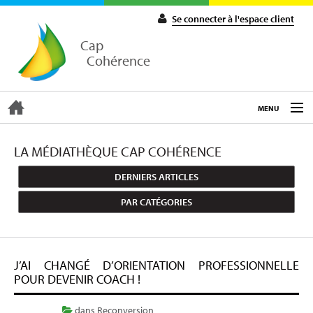
Se connecter à l'espace client
Cap
Cohérence
MENU
ACCUEIL
LA MÉDIATHÈQUE CAP COHÉRENCE
DERNIERS ARTICLES
EXPERTISE
PAR CATÉGORIES
COACHING
J’AI CHANGÉ D’ORIENTATION PROFESSIONNELLE
FORMATIONS
POUR DEVENIR COACH !
dans
Reconversion