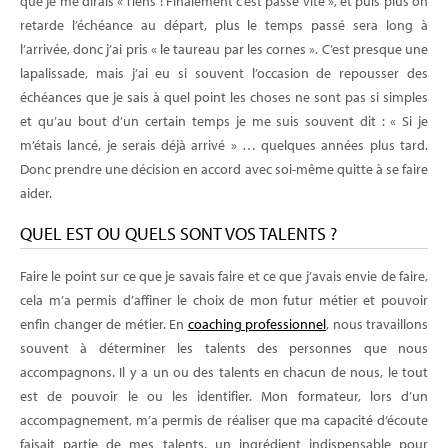
que je me dirais « Tiens ! Finalement c’est passé vite », et puis plus on
retarde l’échéance au départ, plus le temps passé sera long à
l’arrivée, donc j’ai pris « le taureau par les cornes ». C’est presque une
lapalissade, mais j’ai eu si souvent l’occasion de repousser des
échéances que je sais à quel point les choses ne sont pas si simples
et qu’au bout d’un certain temps je me suis souvent dit : « Si je
m’étais lancé, je serais déjà arrivé » … quelques années plus tard.
Donc prendre une décision en accord avec soi-même quitte à se faire
aider.
QUEL EST OU QUELS SONT VOS TALENTS ?
Faire le point sur ce que je savais faire et ce que j’avais envie de faire,
cela m’a permis d’affiner le choix de mon futur métier et pouvoir
enfin changer de métier. En
coaching professionnel
, nous travaillons
souvent à déterminer les talents des personnes que nous
accompagnons. Il y a un ou des talents en chacun de nous, le tout
est de pouvoir le ou les identifier. Mon formateur, lors d’un
accompagnement, m’a permis de réaliser que ma capacité d’écoute
faisait partie de mes talents, un ingrédient indispensable pour