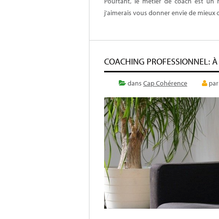
Pourtant, le métier de coach est un m
j’aimerais vous donner envie de mieux c
COACHING PROFESSIONNEL: À 
dans
Cap Cohérence
pa