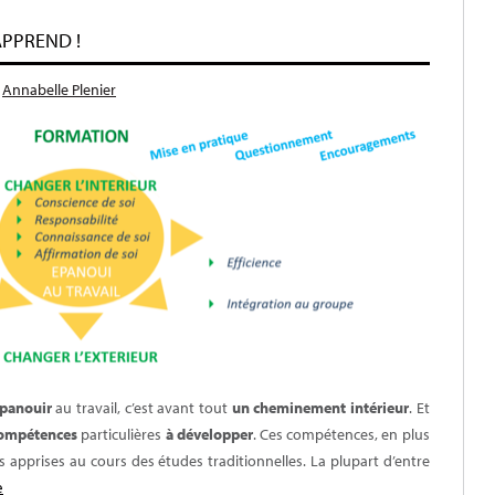
APPREND !
r
Annabelle Plenier
épanouir
au travail, c’est avant tout
un cheminement intérieur
. Et
ompétences
particulières
à développer
. Ces compétences, en plus
 apprises au cours des études traditionnelles. La plupart d’entre
e