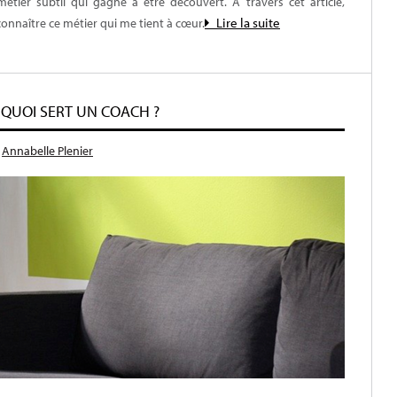
étier subtil qui gagne à être découvert. A travers cet article,
Lire la suite
onnaître ce métier qui me tient à cœur.
QUOI SERT UN COACH ?
r
Annabelle Plenier